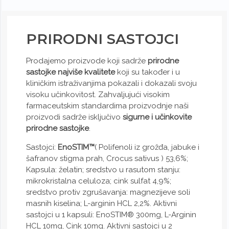
PRIRODNI SASTOJCI
Prodajemo proizvode koji sadrže
prirodne
sastojke najviše kvalitete
koji su također i u
kliničkim istraživanjima pokazali i dokazali svoju
visoku učinkovitost. Zahvaljujući visokim
farmaceutskim standardima proizvodnje naši
proizvodi sadrže isključivo
sigurne i učinkovite
prirodne sastojke
.
Sastojci:
EnoSTIM™
( Polifenoli iz grožđa, jabuke i
šafranov stigma prah, Crocus sativus ) 53,6%;
Kapsula: želatin; sredstvo u rasutom stanju:
mikrokristalna celuloza; cink sulfat 4,9%;
sredstvo protiv zgrušavanja: magnezijeve soli
masnih kiselina; L-arginin HCL 2,2%. Aktivni
sastojci u 1 kapsuli: EnoSTIM® 300mg, L-Arginin
HCL 10mg, Cink 10mg. Aktivni sastojci u 2