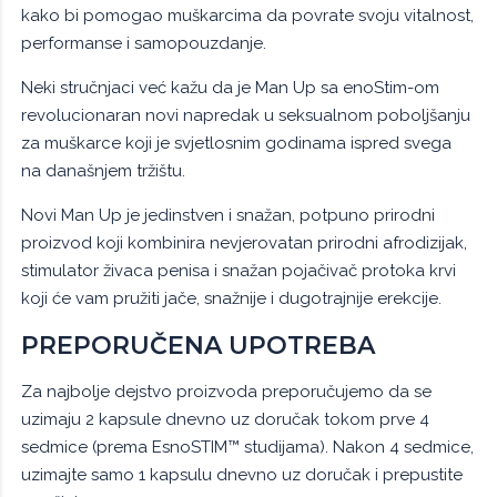
kako bi pomogao muškarcima da povrate svoju vitalnost,
performanse i samopouzdanje.
Neki stručnjaci već kažu da je Man Up sa enoStim-om
revolucionaran novi napredak u seksualnom poboljšanju
za muškarce koji je svjetlosnim godinama ispred svega
na današnjem tržištu.
Novi Man Up je jedinstven i snažan, potpuno prirodni
proizvod koji kombinira nevjerovatan prirodni afrodizijak,
stimulator živaca penisa i snažan pojačivač protoka krvi
koji će vam pružiti jače, snažnije i dugotrajnije erekcije.
PREPORUČENA UPOTREBA
Za najbolje dejstvo proizvoda preporučujemo da se
uzimaju 2 kapsule dnevno uz doručak tokom prve 4
sedmice (prema EsnoSTIM™ studijama). Nakon 4 sedmice,
uzimajte samo 1 kapsulu dnevno uz doručak i prepustite