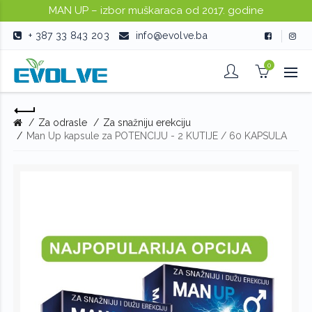
MAN UP – izbor muškaraca od 2017. godine
+ 387 33 843 203
info@evolve.ba
0
Za odrasle
Za snažniju erekciju
Man Up kapsule za POTENCIJU - 2 KUTIJE / 60 KAPSULA