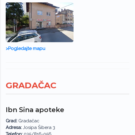
>Pogledajte mapu
GRADAČAC
Ibn Sina apoteke
Grad:
Gradačac
Adresa:
Josipa Šibera 3
Telefon:
035/816-056