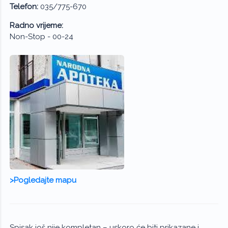
Telefon:
035/775-670
Radno vrijeme:
Non-Stop - 00-24
>Pogledajte mapu
Spisak još nije kompletan – uskoro će biti prikazane i