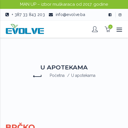
MAN UP – izbor muškaraca od 2017. godine
+ 387 33 843 203
info@evolve.ba
0
U APOTEKAMA
Početna
U apotekama
BRČKO